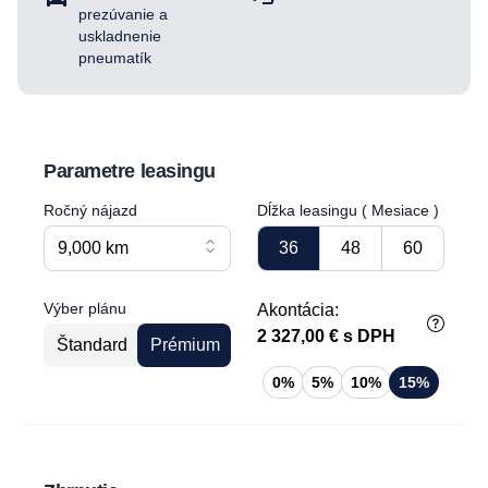
prezúvanie a
uskladnenie
pneumatík
Parametre leasingu
Ročný nájazd
Dĺžka leasingu
( Mesiace )
9,000 km
36
48
60
Výber plánu
Akontácia:
2 327,00 €
s DPH
Štandard
Prémium
0%
5%
10%
15%