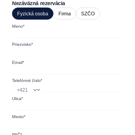
Nezáväzná rezervácia
Fyzická osoba
Firma
SZČO
Meno*
Priezvisko*
Email*
Telefónné číslo*
Ulica*
Mesto*
PSČ*