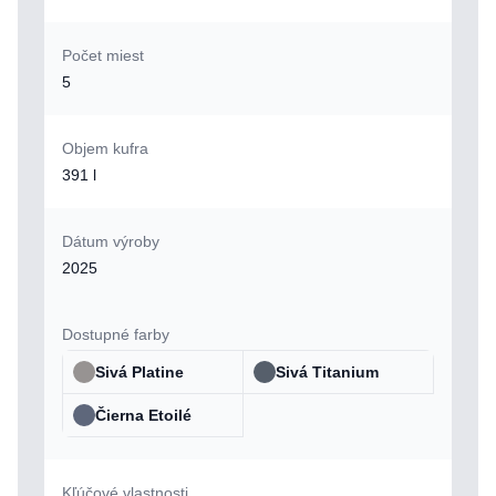
Počet miest
5
Objem kufra
391 l
Dátum výroby
2025
Dostupné farby
Sivá Platine
Sivá Titanium
Čierna Etoilé
Kľúčové vlastnosti