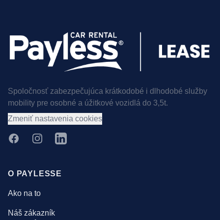
Spoločnosť zabezpečujúca krátkodobé i dlhodobé služby
mobility pre osobné a úžitkové vozidlá do 3,5t.
Zmeniť nastavenia cookies
Facebook
Instagram
LinkedIn
O PAYLESSE
Ako na to
Náš zákazník