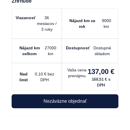
Zhrnutie
Viazanosť
36
Nájazd km za
9000
mesiacov /
rok
km
3 roky
Nájazd km
27000
Dostupnosť
Dostupné
celkom
km
skladom
Vaša cena
137,00 €
Nad
0,10 € bez
prenájmu
168,51 €
s
limit
DPH
DPH
Nezáväzne objednať